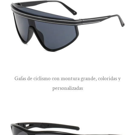
que exige agilidad y velocidad, y las gafas voluminosas
pueden obstaculizar su rendimiento. Nuestras gafas de
ciclismo están fabricadas con materiales ligeros que no te
pesarán. Apenas notarás que los llevas puestos, lo que te
permitirá moverte libremente y montar en bicicleta.
Fácil de limpiar: El ciclismo puede ser un deporte sucio y
Ver más
es probable que tus gafas se salpiquen con sudor, barro o
suciedad de la carretera. Por eso nos hemos asegurado de
Gafas de ciclismo con montura grande, coloridas y
que nuestras gafas de ciclismo sean fáciles de limpiar. Las
personalizadas
lentes están recubiertas para repeler el agua y las
manchas, y una simple limpieza con un paño de
microfibra las dejará como nuevas. En conclusión,
nuestras gafas de ciclismo ofrecen una combinación
ganadora de claridad, comodidad, durabilidad y