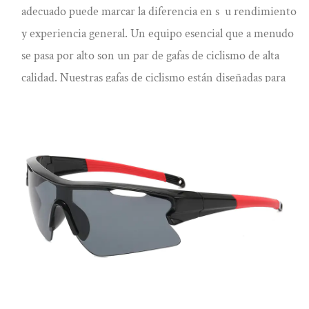
Ver más
adecuado puede marcar la diferencia en s u rendimiento
y experiencia general. Un equipo esencial que a menudo
se pasa por alto son un par de gafas de ciclismo de alta
calidad. Nuestras gafas de ciclismo están diseñadas para
brindarle claridad visual, comodidad y protección, lo que
garantiza que pueda concentrarse en el camino con
confianza. Visión cristalina: Uno de los aspectos críticos
de cualquier gafa de ciclismo es su capacidad para
proporcionar una visión nítida de su entorno. Nuestras
gafas de ciclismo cuentan con ópticas avanzadas que
eliminan la distorsión y mejoran su visión,
Ver más
permitiéndole ver cada detalle del camino o sendero. Ya
sea que esté conduciendo en condiciones de luz
cambiantes o enfrentando terrenos desafiantes, nuestras