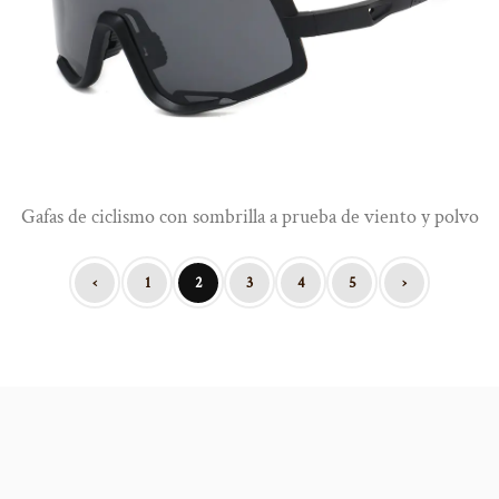
Gafas de ciclismo con sombrilla a prueba de viento y polvo
‹
1
2
3
4
5
›