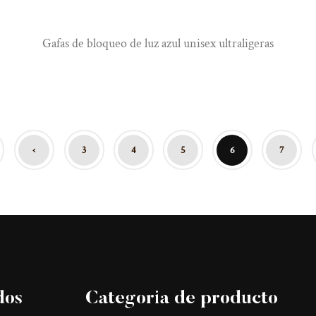
Gafas de bloqueo de luz azul unisex ultraligeras
‹
3
4
5
6
7
dos
Categoria de producto