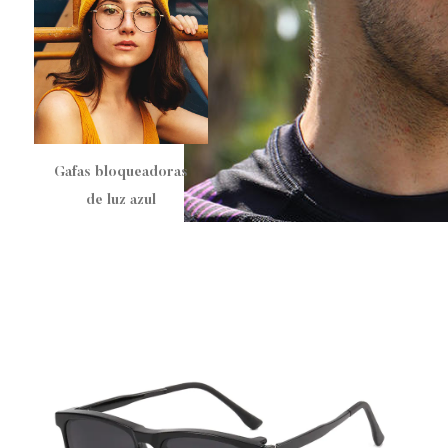
Gafas bloqueadoras
Gafas Ciclismo
Gafas de sol con clip
Gafas bloqueadoras
Ver más
de luz azul
magnético
de luz azul