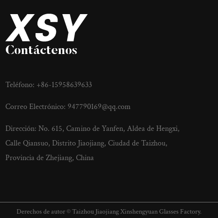
Contáctenos
Teléfono: +86-15958639633
Correo Electrónico:
947790169@qq.com
Dirección: No. 615, Camino de Yanfen, Aldea de Hengxi,
Calle Qiansuo, Distrito Jiaojiang, Ciudad de Taizhou,
Provincia de Zhejiang, China
Derechos de autor © Taizhou Jiaojiang Xinshengyuan Glasses Factory.